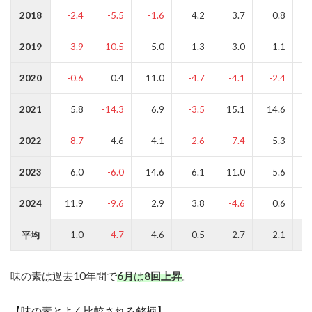
2018
-2.4
-5.5
-1.6
4.2
3.7
0.8
2019
-3.9
-10.5
5.0
1.3
3.0
1.1
2020
-0.6
0.4
11.0
-4.7
-4.1
-2.4
2021
5.8
-14.3
6.9
-3.5
15.1
14.6
2022
-8.7
4.6
4.1
-2.6
-7.4
5.3
2023
6.0
-6.0
14.6
6.1
11.0
5.6
2024
11.9
-9.6
2.9
3.8
-4.6
0.6
1
平均
1.0
-4.7
4.6
0.5
2.7
2.1
味の素は過去10年間で
6
月
は
8回上昇
。
【味の素とよく比較される銘柄】