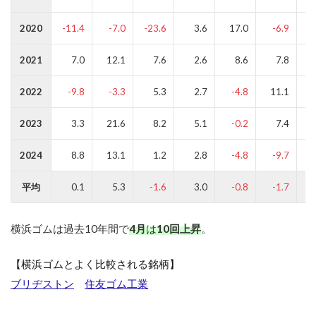
2020
-11.4
-7.0
-23.6
3.6
17.0
-6.9
-
2021
7.0
12.1
7.6
2.6
8.6
7.8
2022
-9.8
-3.3
5.3
2.7
-4.8
11.1
2023
3.3
21.6
8.2
5.1
-0.2
7.4
2024
8.8
13.1
1.2
2.8
-4.8
-9.7
平均
0.1
5.3
-1.6
3.0
-0.8
-1.7
横浜ゴムは過去10年間で
4月
は
10回上昇
。
【横浜ゴムとよく比較される銘柄】
ブリヂストン
住友ゴム工業