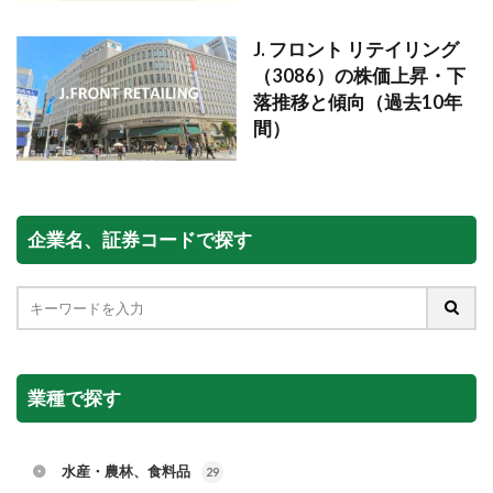
J. フロント リテイリング
（3086）の株価上昇・下
落推移と傾向（過去10年
間）
企業名、証券コードで探す
業種で探す
水産・農林、食料品
29