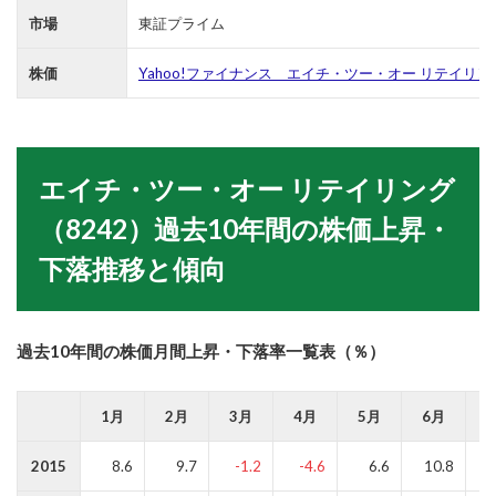
市場
東証プライム
株価
Yahoo!ファイナンス エイチ・ツー・オー リテイリ
エイチ・ツー・オー リテイリング
（8242）過去10年間の株価上昇・
下落推移と傾向
過去10年間の株価月間上昇・下落率一覧表（％）
1月
2月
3月
4月
5月
6月
2015
8.6
9.7
-1.2
-4.6
6.6
10.8