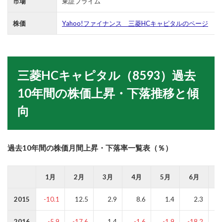
市場
東証プライム
株価
Yahoo!ファイナンス 三菱HCキャピタルのページ
三菱HCキャピタル
（8593）過去
10年間の株価上昇・下落推移と傾
向
過去10年間の株価月間上昇・下落率一覧表（％）
1月
2月
3月
4月
5月
6月
2015
-10.1
12.5
2.9
8.6
1.4
2.3
2016
-5.9
-17.6
1.4
-1.6
-1.9
-18.2