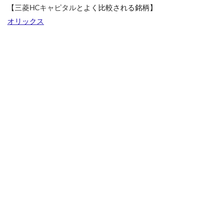
【
三菱HCキャピタル
とよく比較される銘柄】
オリックス