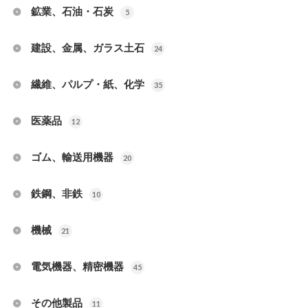
鉱業、石油・石炭
5
建設、金属、ガラス土石
24
繊維、パルプ・紙、化学
35
医薬品
12
ゴム、輸送用機器
20
鉄鋼、非鉄
10
機械
21
電気機器、精密機器
45
その他製品
11