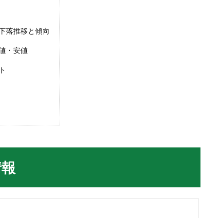
・下落推移と傾向
高値・安値
ト
情報