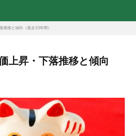
下落推移と傾向（過去10年間）
株価上昇・下落推移と傾向