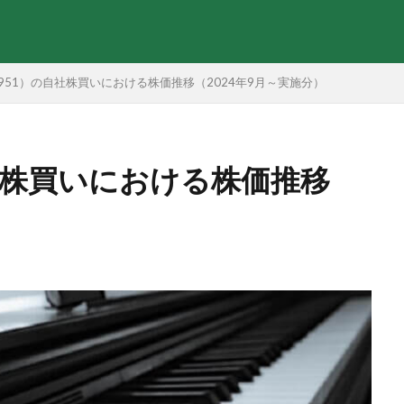
951）の自社株買いにおける株価推移（2024年9月～実施分）
社株買いにおける株価推移
）