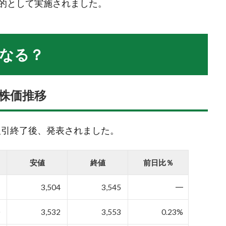
的として実施されました。
なる？
株価推移
の取引終了後、発表されました。
安値
終値
前日比％
3
3,504
3,545
━
0
3,532
3,553
0.23%