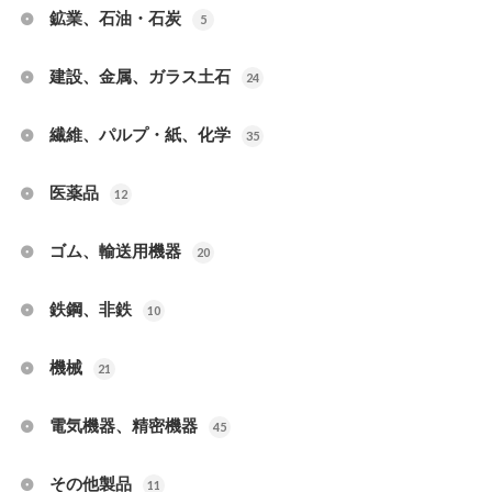
鉱業、石油・石炭
5
建設、金属、ガラス土石
24
繊維、パルプ・紙、化学
35
医薬品
12
ゴム、輸送用機器
20
鉄鋼、非鉄
10
機械
21
電気機器、精密機器
45
その他製品
11