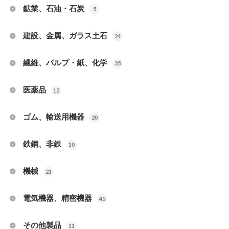
鉱業、石油・石炭
5
建設、金属、ガラス土石
24
繊維、パルプ・紙、化学
35
医薬品
12
ゴム、輸送用機器
20
鉄鋼、非鉄
10
機械
21
電気機器、精密機器
45
その他製品
11