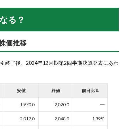
なる？
株価推移
の取引終了後、2024年12月期第2四半期決算発表にあわ
安値
終値
前日比％
0
1,970.0
2,020.0
━
5
2,017.0
2,048.0
1.39%