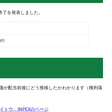
いの終了を発表しました。
00円
価が配当前後にどう推移したかわかります（権利落
イトウ」INPEXのページ