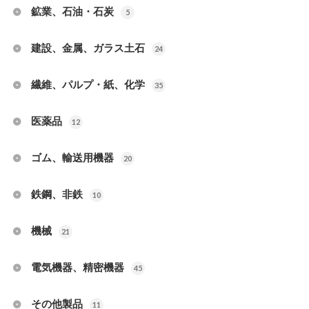
鉱業、石油・石炭
5
建設、金属、ガラス土石
24
繊維、パルプ・紙、化学
35
医薬品
12
ゴム、輸送用機器
20
鉄鋼、非鉄
10
機械
21
電気機器、精密機器
45
その他製品
11