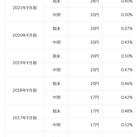
期末
28円
0.40%
2021年9月期
中間
20円
0.30%
期末
20円
0.37%
2020年9月期
中間
20円
0.43%
期末
20円
0.50%
2019年9月期
中間
20円
0.47%
期末
20円
0.46%
2018年9月期
中間
17円
0.42%
期末
17円
0.48%
2017年9月期
中間
17円
0.52%