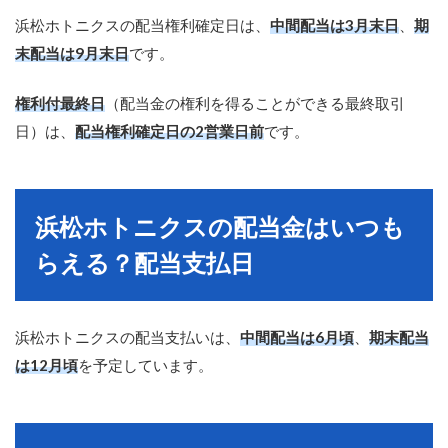
浜松ホトニクスの配当権利確定日は、
中間配当は3月末日
、
期
末配当は9月末日
です。
権利付最終日
（配当金の権利を得ることができる最終取引
日）は、
配当権利確定日の2営業日前
です。
浜松ホトニクスの配当金はいつも
らえる？配当支払日
浜松ホトニクスの配当支払いは、
中間配当は6月頃
、
期末配当
は12月頃
を予定しています。