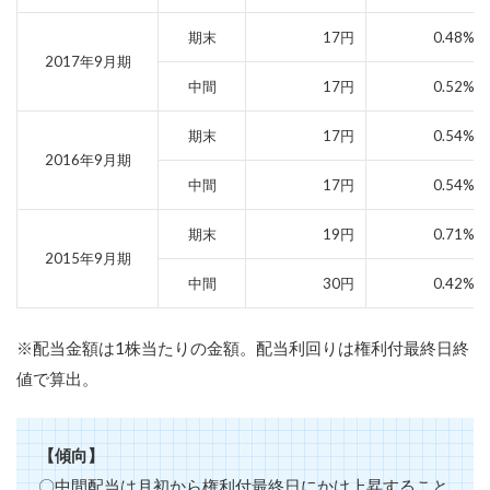
期末
17円
0.48%
2017年9月期
中間
17円
0.52%
期末
17円
0.54%
2016年9月期
中間
17円
0.54%
期末
19円
0.71%
2015年9月期
中間
30円
0.42%
※配当金額は1株当たりの金額。配当利回りは権利付最終日終
値で算出。
【傾向】
〇中間配当は月初から権利付最終日にかけ上昇すること