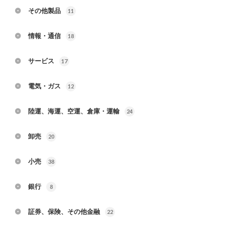
その他製品
11
情報・通信
18
サービス
17
電気・ガス
12
陸運、海運、空運、倉庫・運輸
24
卸売
20
小売
38
銀行
8
証券、保険、その他金融
22