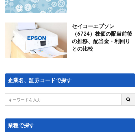
セイコーエプソン
（6724）株価の配当前後
の推移、配当金・利回り
との比較
企業名、証券コードで探す
業種で探す