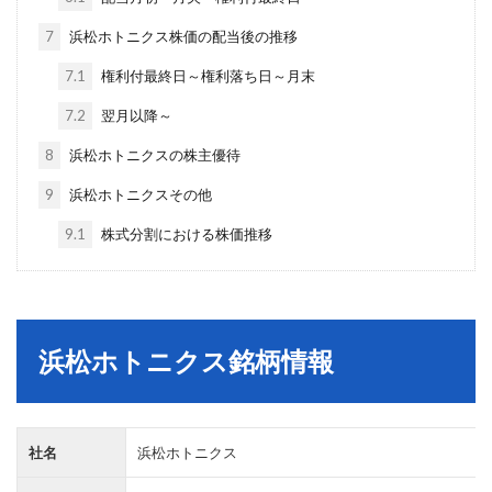
7
浜松ホトニクス株価の配当後の推移
7.1
権利付最終日～権利落ち日～月末
7.2
翌月以降～
8
浜松ホトニクスの株主優待
9
浜松ホトニクスその他
9.1
株式分割における株価推移
浜松ホトニクス銘柄情報
社名
浜松ホトニクス