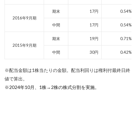
期末
17円
0.54%
2016年9月期
中間
17円
0.54%
期末
19円
0.71%
2015年9月期
中間
30円
0.42%
※配当金額は1株当たりの金額。配当利回りは権利付最終日終
値で算出。
※2024年10月、1株→2株の株式分割を実施。