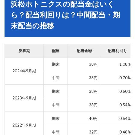
浜松ホトニクスの配当金はいく
ら？配当利回りは？中間配当・期
末配当の推移
決算期
配当
配当金額
配当利回り
期末
38円
1.08%
2024年9月期
中間
38円
0.70%
期末
38円
0.60%
2023年9月期
中間
38円
0.54%
期末
40円
0.64%
2022年9月期
中間
32円
0.48%