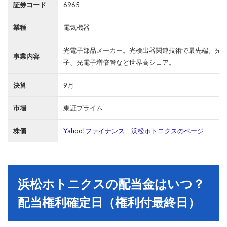
証券コード
6965
業種
電気機器
光電子部品メーカー。光検出器関連技術で最先端。光
事業内容
子、光電子増倍管など世界高シェア。
決算
9月
市場
東証プライム
株価
Yahoo!ファイナンス 浜松ホトニクスのページ
浜松ホトニクスの配当金はいつ？
配当権利確定日（権利付最終日）