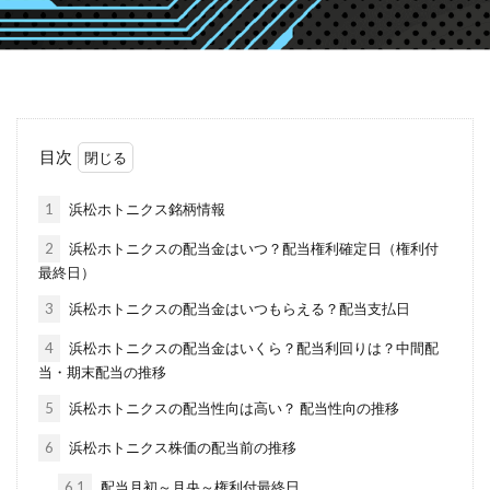
目次
1
浜松ホトニクス銘柄情報
2
浜松ホトニクスの配当金はいつ？配当権利確定日（権利付
最終日）
3
浜松ホトニクスの配当金はいつもらえる？配当支払日
4
浜松ホトニクスの配当金はいくら？配当利回りは？中間配
当・期末配当の推移
5
浜松ホトニクスの配当性向は高い？ 配当性向の推移
6
浜松ホトニクス株価の配当前の推移
6.1
配当月初～月央～権利付最終日