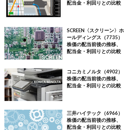
配当金・利回りとの比較
SCREEN〈スクリーン〉ホ
ールディングス（7735）
株価の配当前後の推移、
配当金・利回りとの比較
コニカミノルタ（4902）
株価の配当前後の推移、
配当金・利回りとの比較
三井ハイテック（6966）
株価の配当前後の推移、
配当金・利回りとの比較