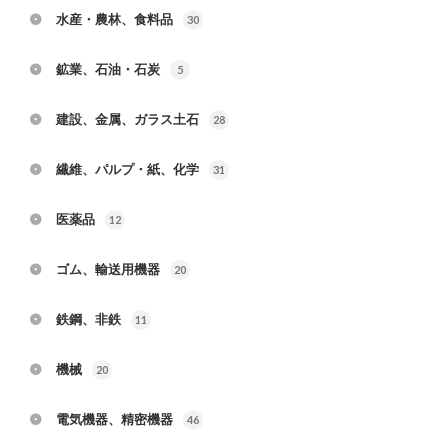
水産・農林、食料品
30
鉱業、石油・石炭
5
建設、金属、ガラス土石
28
繊維、パルプ・紙、化学
31
医薬品
12
ゴム、輸送用機器
20
鉄鋼、非鉄
11
機械
20
電気機器、精密機器
46