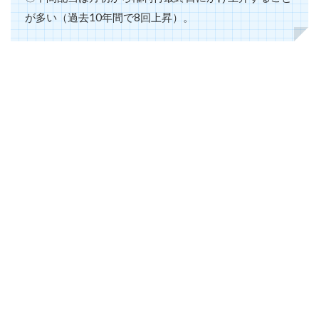
が多い（過去10年間で8回上昇）。