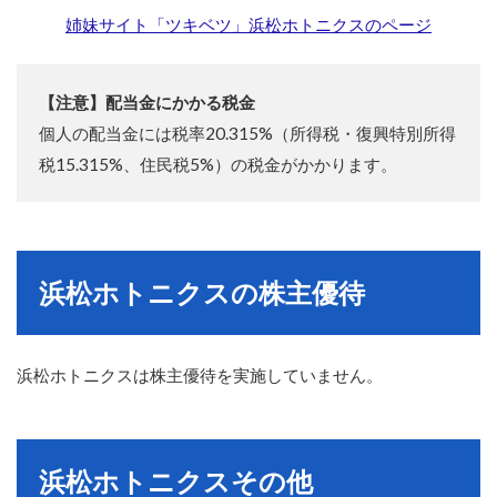
姉妹サイト「ツキベツ」浜松ホトニクスのページ
【注意】配当金にかかる税金
個人の配当金には税率20.315%（所得税・復興特別所得
税15.315%、住民税5%）の税金がかかります。
浜松ホトニクスの株主優待
浜松ホトニクスは株主優待を実施していません。
浜松ホトニクスその他