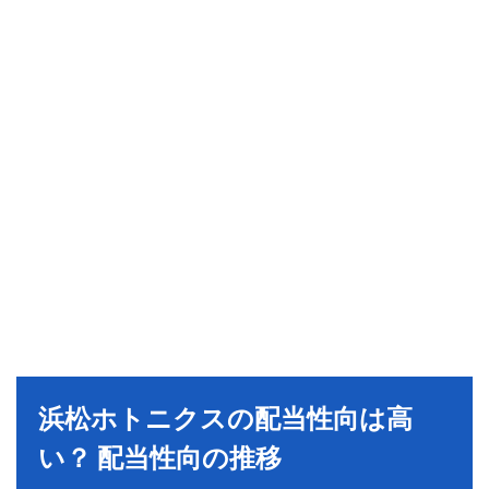
浜松ホトニクスの配当性向は高
い？ 配当性向の推移