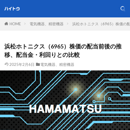
HOME
電気機器、精密機器
浜松ホトニクス（6965）株価の
浜松ホトニクス（6965）株価の配当前後の推
移、配当金・利回りとの比較
2025年2月6日
電気機器、精密機器