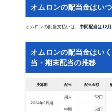
オムロンの配当金はいつ
オムロンの配当支払いは、
中間配当は12月
オムロンの配当金はいく
当・期末配当の推移
決算期
配当
配当金額
期末
52円
2024年3月期
中間
52円