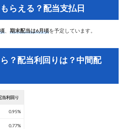
もらえる？配当支払日
頃
、
期末配当は6月頃
を予定しています。
ら？配当利回りは？中間配
配当利回り
0.95%
0.77%