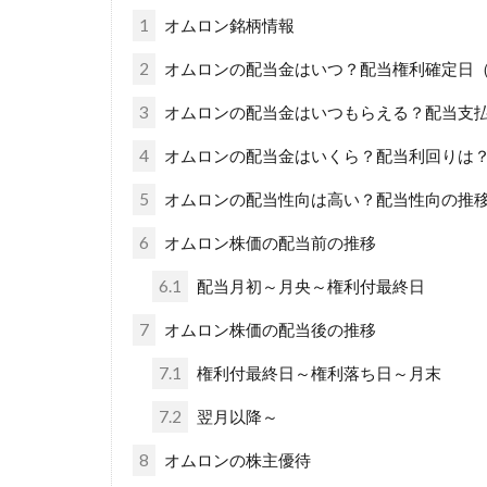
1
オムロン銘柄情報
2
オムロンの配当金はいつ？配当権利確定日
3
オムロンの配当金はいつもらえる？配当支
4
オムロンの配当金はいくら？配当利回りは
5
オムロンの配当性向は高い？配当性向の推
6
オムロン株価の配当前の推移
6.1
配当月初～月央～権利付最終日
7
オムロン株価の配当後の推移
7.1
権利付最終日～権利落ち日～月末
7.2
翌月以降～
8
オムロンの株主優待