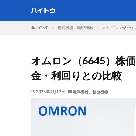
電気機器、精密機器
オムロン（6645
HOME
オムロン（6645）株
金・利回りとの比較
2025年1月19日
電気機器、精密機器