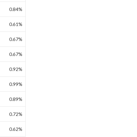
0.84%
0.61%
0.67%
0.67%
0.92%
0.99%
0.89%
0.72%
0.62%